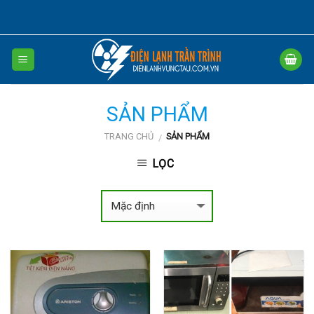
Skip
to
content
SẢN PHẨM
TRANG CHỦ
SẢN PHẨM
/
LỌC