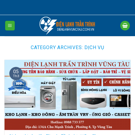
Skip
to
content
CATEGORY ARCHIVES:
DỊCH VỤ
05
Th3