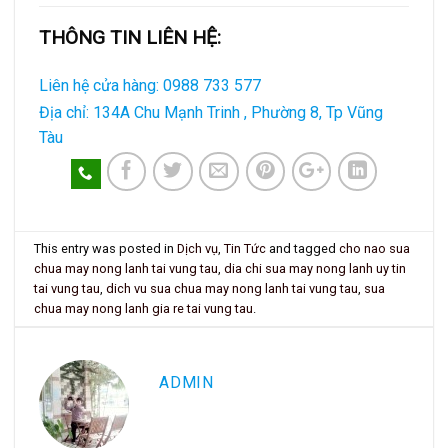
THÔNG TIN LIÊN HỆ:
Liên hệ cửa hàng: 0988 733 577
Địa chỉ: 134A Chu Mạnh Trinh , Phường 8, Tp Vũng
Tàu
This entry was posted in
Dịch vụ
,
Tin Tức
and tagged
cho nao sua
chua may nong lanh tai vung tau
,
dia chi sua may nong lanh uy tin
tai vung tau
,
dich vu sua chua may nong lanh tai vung tau
,
sua
chua may nong lanh gia re tai vung tau
.
ADMIN